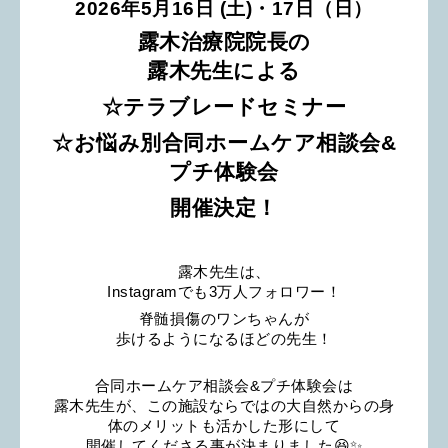
2026年5月16日 (
土)・17日（日）
露木治療院院長の
露木先生による
☆テラブレードセミナー
☆お悩み別合同ホームケア相談会&
プチ体験会
開催決定！
露木先生は、
Instagramでも3万人フォロワー！
脊髄損傷のワンちゃんが
歩けるようになるほどの先生！
合同ホームケア相談会&プチ体験会は
露木先生が、この施設ならではの大自然からの身
体のメリットも活かした形にして
開催してくださる事が決まりました😆✨